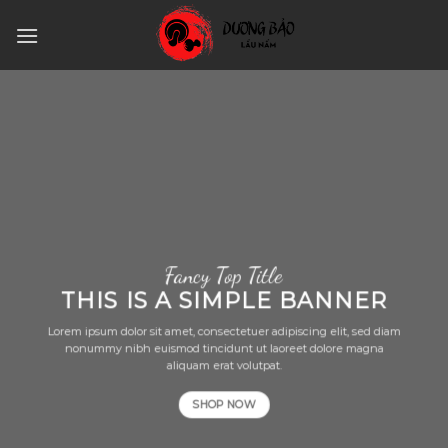
Skip
to
content
Fancy Top Title
THIS IS A SIMPLE BANNER
Lorem ipsum dolor sit amet, consectetuer adipiscing elit, sed diam
nonummy nibh euismod tincidunt ut laoreet dolore magna
aliquam erat volutpat.
SHOP NOW