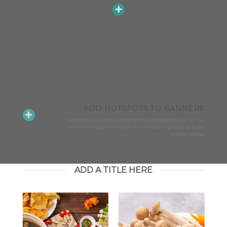
ADD HOTSPOTS TO BANNERS
Hotspots can be added to banners and dragged around. You
can have Hotspots that goes to a Product Lightbox or just a
simple Tooltip.
ADD A TITLE HERE