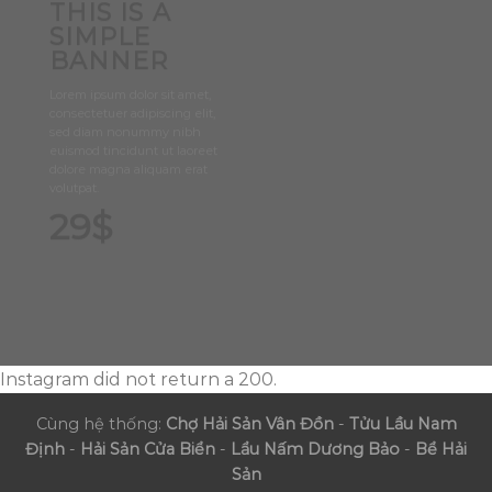
THIS IS A
SIMPLE
BANNER
Lorem ipsum dolor sit amet,
consectetuer adipiscing elit,
sed diam nonummy nibh
euismod tincidunt ut laoreet
dolore magna aliquam erat
volutpat.
29$
Instagram did not return a 200.
Cùng hệ thống:
Chợ Hải Sản Vân Đồn
-
Tửu Lầu Nam
Định
-
Hải Sản Cửa Biển
-
Lẩu Nấm Dương Bảo
-
Bể Hải
Sản