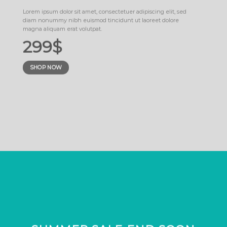
Lorem ipsum dolor sit amet, consectetuer adipiscing elit, sed
diam nonummy nibh euismod tincidunt ut laoreet dolore
magna aliquam erat volutpat.
299$
SHOP NOW