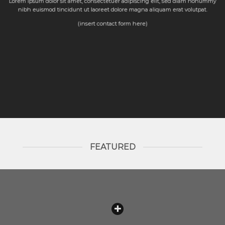
Lorem ipsum dolor sit amet, consectetuer adipiscing elit, sed diam nonummy
nibh euismod tincidunt ut laoreet dolore magna aliquam erat volutpat.
(insert contact form here)
FEATURED