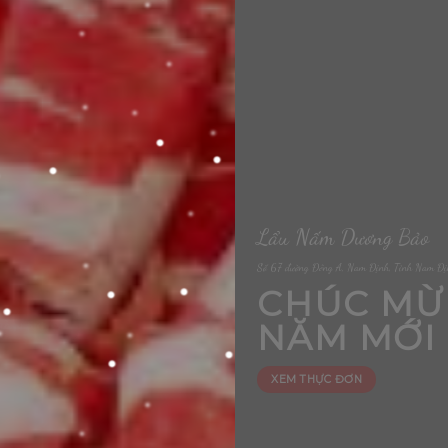
Lẩu Nấm Dương Bảo
Số 67 đường Đông A, Nam Định, Tỉnh Nam Định, Vietnam
CHÚC MỪNG
NĂM MỚI
XEM THỰC ĐƠN