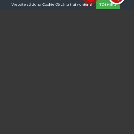
Website sử dụng
Cookie
để tăng trải nghiệm!
TÔI HIỂU
LẨU NẤM DƯƠNG BẢO
THỰC ĐƠN
PHONG PHÚ
XEM THỰC ĐƠN
LẨU NẤM DƯƠNG BẢO
SỰ KIỆN –
KHUYẾN MÃI