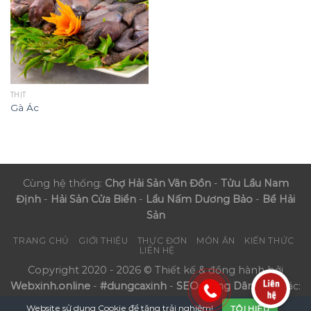
THỊT
Gà Ác
Cùng hệ thống:
Chợ Hải Sản Vân Đồn
-
Tửu Lầu Nam
Định
-
Hải Sản Cửa Biển
-
Lẩu Nấm Dương Bảo
-
Bể Hải
Sản
TRANG CHỦ
GIỚI THIỆU
THỰC ĐƠN
MÓN ĂN
KIẾN THỨC
LIÊN HỆ
Copyright 2020 - 2026 © Thiết kế & đồng hành bởi
Webxinh.online
-
#dungcaxinh
-
SEO Nông Dân
- Đối tác:
Phúc Mãn Lầu
Website sử dụng
Cookie
để tăng trải nghiệm!
TÔI HIỂU