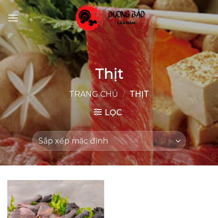
Skip
to
content
Thịt
TRANG CHỦ
/
THỊT
LỌC