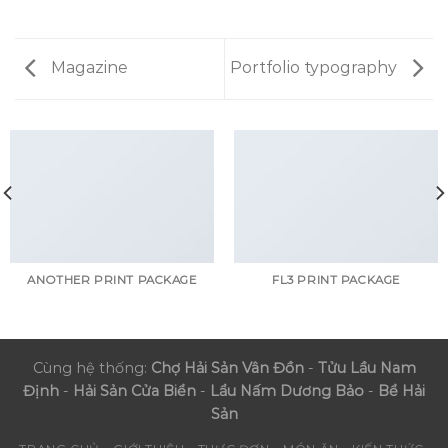
Magazine
Portfolio typography
ANOTHER PRINT PACKAGE
FL3 PRINT PACKAGE
Cùng hệ thống:
Chợ Hải Sản Vân Đồn
-
Tửu Lầu Nam
Định
-
Hải Sản Cửa Biển
-
Lẩu Nấm Dương Bảo
-
Bể Hải
Sản