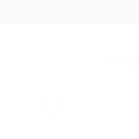
Skip
to
MENU
content
20 công 
POSTED
27
Th12