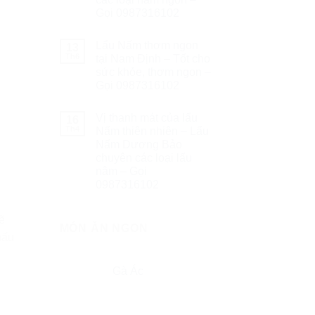
Gọi 0987316102
Lẩu Nấm thơm ngon
13
Th6
tại Nam Định – Tốt cho
sức khỏe, thơm ngon –
Gọi 0987316102
Vị thanh mát của lẩu
16
Th4
Nấm thiên nhiên – Lẩu
Nấm Dương Bảo
chuyên các loại lẩu
nâm – Gọi
0987316102
ẽ
MÓN ĂN NGON
nấu
Gà Ác