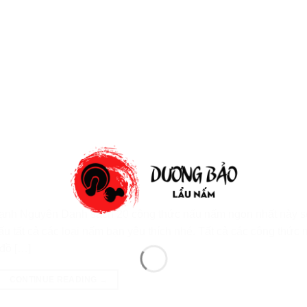
ạnh Nguyên Danh sách 20 công thức nấu nấm ngon nhất này s
 tất cả các loại nấm bạn yêu thích nhé. Tất cả các công thức 
 đồ […]
CONTINUE READING
→