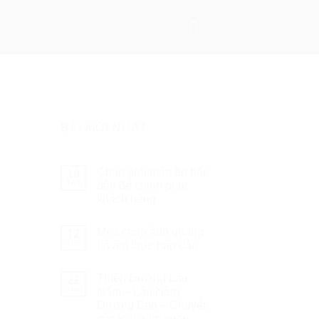
BÀI MỚI NHẤT
Chụp ảnh món ăn hấp
19
Th5
dẫn để chinh phục
khách hàng
Mẹo chụp ảnh quảng
12
Th5
bá ẩm thực hấp dẫn
Thiên Đường Lẩu
22
Th6
Nấm – Lẩu Nấm
Dương Bảo – Chuyên
các loại nấm ngon –