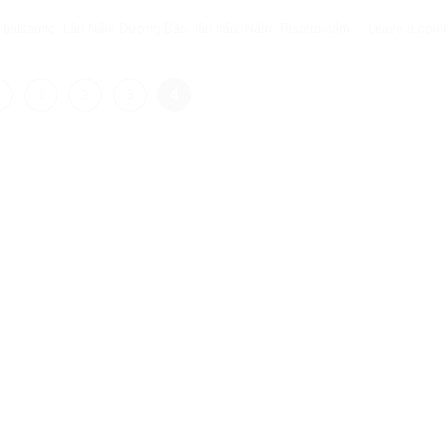
 balsamic
,
Lẩu Nấm Dương Bảo
,
lẩu nấu
,
Nấm
,
Risotto nấm
Leave a com
1
2
3
4