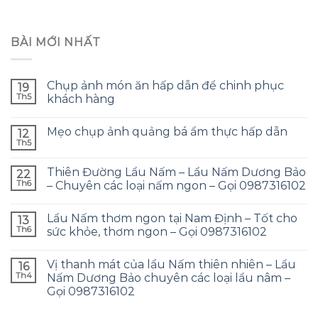
BÀI MỚI NHẤT
Chụp ảnh món ăn hấp dẫn để chinh phục
19
Th5
khách hàng
Mẹo chụp ảnh quảng bá ẩm thực hấp dẫn
12
Th5
Thiên Đường Lẩu Nấm – Lẩu Nấm Dương Bảo
22
Th6
– Chuyên các loại nấm ngon – Gọi 0987316102
Lẩu Nấm thơm ngon tại Nam Định – Tốt cho
13
Th6
sức khỏe, thơm ngon – Gọi 0987316102
Vị thanh mát của lẩu Nấm thiên nhiên – Lẩu
16
Th4
Nấm Dương Bảo chuyên các loại lẩu nâm –
Gọi 0987316102