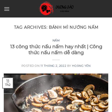
Skip
to
content
TAG ARCHIVES:
BÁNH MÌ NƯỚNG NẤM
NẤM
13 công thức nấu nấm hay nhất | Công
thức nấu nấm dễ dàng
POSTED ON
11 THÁNG 2, 2022
BY
HOÀNG YẾN
11
Th2