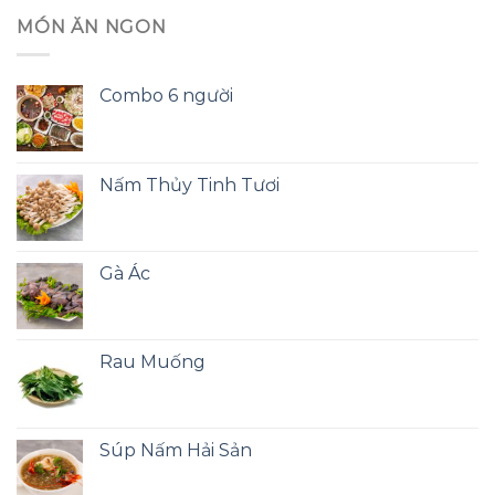
MÓN ĂN NGON
Combo 6 người
Nấm Thủy Tinh Tươi
Gà Ác
Rau Muống
Súp Nấm Hải Sản