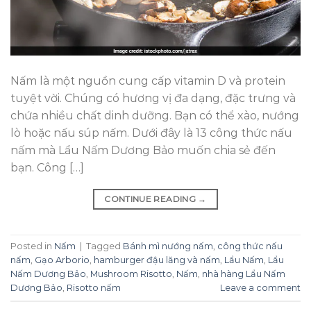
Nấm là một nguồn cung cấp vitamin D và protein
tuyệt vời. Chúng có hương vị đa dạng, đặc trưng và
chứa nhiều chất dinh dưỡng. Bạn có thể xào, nướng
lò hoặc nấu súp nấm. Dưới đây là 13 công thức nấu
nấm mà Lẩu Nấm Dương Bảo muốn chia sẻ đến
bạn. Công […]
CONTINUE READING
→
Posted in
Nấm
|
Tagged
Bánh mì nướng nấm
,
công thức nấu
nấm
,
Gạo Arborio
,
hamburger đậu lăng và nấm
,
Lẩu Nấm
,
Lẩu
Nấm Dương Bảo
,
Mushroom Risotto
,
Nấm
,
nhà hàng Lẩu Nấm
Dương Bảo
,
Risotto nấm
Leave a comment