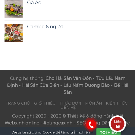
Gà Ác
Combo 6 người
Cùng hệ thống:
Chợ Hải Sản Vân Đồn
-
Tửu Lầu Nam
Định
-
Hải Sản Cửa Biển
-
Lẩu Nấm Dương Bảo
-
Bể Hải
Sản
TRANG CHỦ
GIỚI THIỆU
THỰC ĐƠN
MÓN ĂN
KIẾN THỨC
LIÊN HỆ
Copyright 2020 - 2026 © Thiết kế & đồng hành bởi
Webxinh.online
-
#dungcaxinh
-
SEO Nông Dân
- Đối tác:
Phúc Mãn Lầu
Website sử dụng
Cookie
để tăng trải nghiệm!
TÔI HIỂU