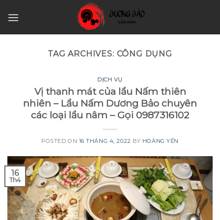
Skip
to
content
TAG ARCHIVES:
CÔNG DỤNG
DỊCH VỤ
Vị thanh mát của lẩu Nấm thiên
nhiên – Lẩu Nấm Dương Bảo chuyên
các loại lẩu nâm – Gọi 0987316102
POSTED ON
16 THÁNG 4, 2022
BY
HOÀNG YẾN
16
Th4