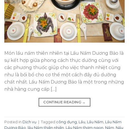
Món lẩu nấm thiên nhiên tại Lẩu Nấm Dương Bảo là
sự kết hợp giữa phong cách thực dưỡng cùng với
các phương thuốc giúp cho việc thanh nhiệt cũng
như là bồi bổ cho cơ thể một cách đầy đủ dưỡng
chất nhất. Lẩu Nấm Dương Bảo là một trong những
nhà hàng cung cấp […]
CONTINUE READING
→
Posted in
Dịch vụ
|
Tagged
công dụng
,
Lẩu
,
Lẩu Nấm
,
Lẩu Nấm
Dương Bảo
,
lẩu Nấm thiên nhiên
,
Lẩu Nấm thơm ngon
,
Nấm
,
Nấu