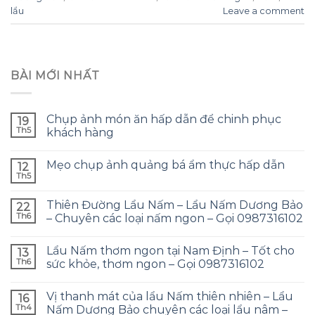
lẩu
Leave a comment
BÀI MỚI NHẤT
Chụp ảnh món ăn hấp dẫn để chinh phục
19
Th5
khách hàng
Mẹo chụp ảnh quảng bá ẩm thực hấp dẫn
12
Th5
Thiên Đường Lẩu Nấm – Lẩu Nấm Dương Bảo
22
Th6
– Chuyên các loại nấm ngon – Gọi 0987316102
Lẩu Nấm thơm ngon tại Nam Định – Tốt cho
13
Th6
sức khỏe, thơm ngon – Gọi 0987316102
Vị thanh mát của lẩu Nấm thiên nhiên – Lẩu
16
Th4
Nấm Dương Bảo chuyên các loại lẩu nâm –