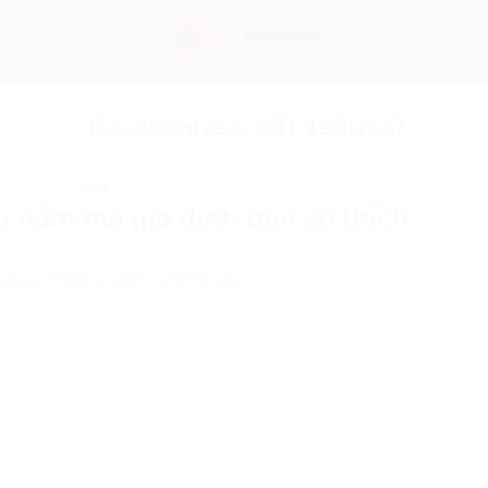
TAG ARCHIVES:
SỐT TERIYAKI
NẤM
u nấm mà gia đình bạn sẽ thích
D ON
11 THÁNG 2, 2022
BY
HOÀNG YẾN