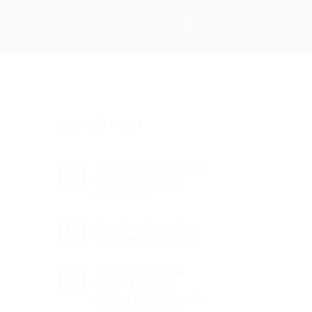
BÀI MỚI NHẤT
Chụp ảnh món ăn hấp
19
Th5
dẫn để chinh phục
khách hàng
Mẹo chụp ảnh quảng
12
Th5
bá ẩm thực hấp dẫn
Thiên Đường Lẩu
22
Th6
Nấm – Lẩu Nấm
Dương Bảo – Chuyên
các loại nấm ngon –