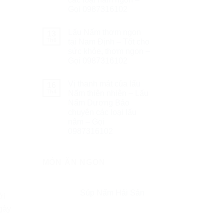
Gọi 0987316102
Lẩu Nấm thơm ngon
13
Th6
tại Nam Định – Tốt cho
sức khỏe, thơm ngon –
Gọi 0987316102
Vị thanh mát của lẩu
16
Th4
Nấm thiên nhiên – Lẩu
Nấm Dương Bảo
chuyên các loại lẩu
nâm – Gọi
0987316102
MÓN ĂN NGON
Súp Nấm Hải Sản
ới
gày