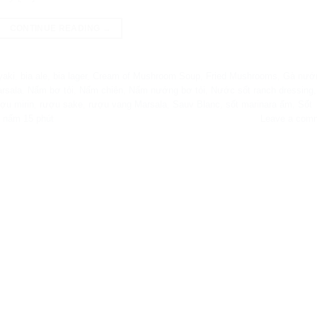
CONTINUE READING
→
yaki
,
bia ale
,
bia lager
,
Cream of Mushroom Soup
,
Fried Mushrooms
,
Gà nướ
rsala
,
Nấm bơ tỏi
,
Nấm chiên
,
Nấm nướng bơ tỏi
,
Nước sốt ranch dressing
,
ợu mirin
,
rượu sake
,
rượu vang Marsala
,
Sauv Blanc
,
sốt marinara ấm
,
Sốt
i nấm 15 phút
Leave a com