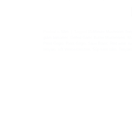
Posted in
Nấm
|
Tagged
15-Minute Mushroom Teri
giấm balsamic
,
Grilled Garlic Butter Mushrooms
,
Ma
Pinot Grigio
,
Pinot Grigio, Sauv Blanc
,
Red wine
,
rư
teriyaki
,
sốt Worcestershire
,
Súp kem nấm
,
Teriyak