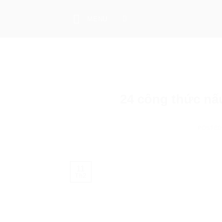
Skip
to
MENU
content
24 công thức nấ
POSTE
11
Th2