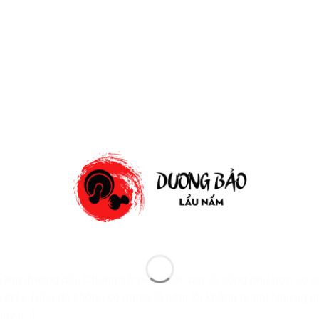
hặng đường dài. Chúng trở nên phức tạp và công phu hơn so v
 thấy. Điều đó không có nghĩa là nấm tỏi không ngon! Nhưng n
hấy […]