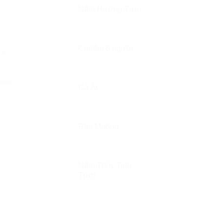
Nấm Hương Tươi
Combo 6 người
ng
,
ment
Gà Ác
Rau Muống
Nấm Thủy Tinh
Tươi