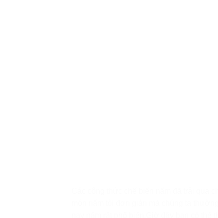
Các công thức chế biến nấm đã trải qua c
món nấm tỏi đơn giản mà chúng ta thường
nay nấm rất phổ biến.Giờ đây bạn có thể t