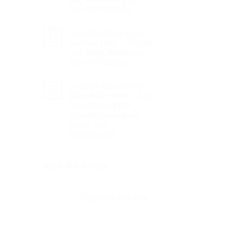
Gọi 0987316102
Lẩu Nấm thơm ngon
13
Th6
tại Nam Định – Tốt cho
sức khỏe, thơm ngon –
Gọi 0987316102
Vị thanh mát của lẩu
16
Th4
Nấm thiên nhiên – Lẩu
Nấm Dương Bảo
chuyên các loại lẩu
nâm – Gọi
0987316102
MÓN ĂN NGON
Súp Nấm Hải Sản