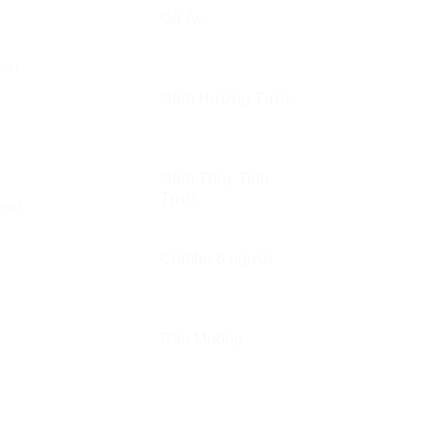
Gà Ác
bạn
Nấm Hương Tươi
Nấm Thủy Tinh
Tươi
ment
Combo 6 người
Rau Muống