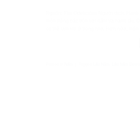
Nguồn: The Odelicious Người dịch: Hạnh 
món trứng bác trộn với nấm và hành tây. 
có thể làm khi ở trong nhà. Hơn nữa, món 
Posted in
Nấm
|
Tagged
Lẩu Nấm
,
Lẩu Nấm Dươn