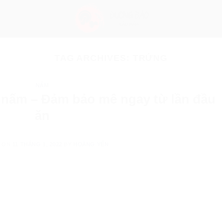
TAG ARCHIVES:
TRỨNG
NẤM
 nấm – Đảm bảo mê ngay từ lần đầu
ăn
D ON
11 THÁNG 1, 2022
BY
HOÀNG YẾN