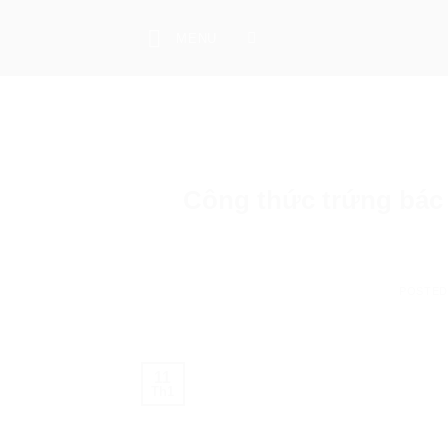
Skip
to
MENU
content
Công thức trứng bác
POSTE
11
Th1