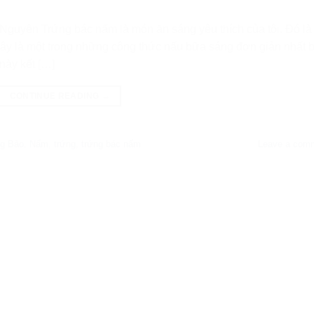
Nguyên Trứng bác nấm là món ăn sáng yêu thích của tôi. Đó là
Đây là một trong những công thức nấu bữa sáng đơn giản nhất 
này kết […]
CONTINUE READING
→
g Bảo
,
Nấm
,
trứng
,
trứng bác nấm
Leave a com