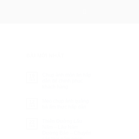
BÀI MỚI NHẤT
Chụp ảnh món ăn hấp
19
Th5
dẫn để chinh phục
khách hàng
Mẹo chụp ảnh quảng
12
Th5
bá ẩm thực hấp dẫn
Thiên Đường Lẩu
22
Th6
Nấm – Lẩu Nấm
Dương Bảo – Chuyên
các loại nấm ngon –