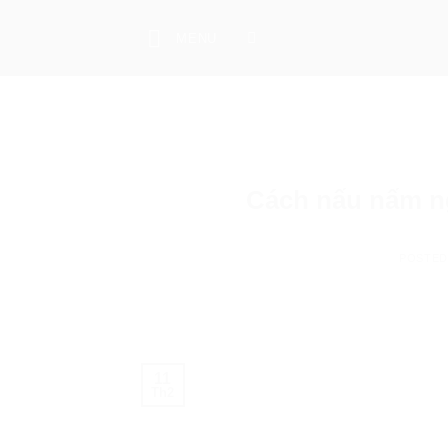
Skip
to
MENU
content
Cách nấu nấm n
POSTE
11
Th2