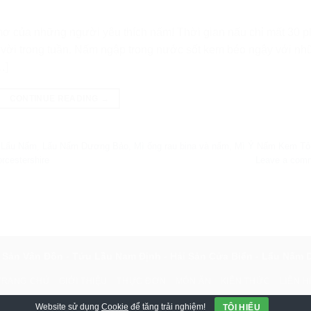
ơ của những người yêu thích nấm! Thời gian nấu chỉ mất 30 p
t vời trong tuần. Nấm ngập trong nước sốt kem béo ngậy với n
…]
CONTINUE READING
→
,
Lẩu Nấm
,
Lẩu Nấm Dương Bảo
,
Mì ống rau bina và nấm
,
Mì Ý Nấm Kem Tỏ
rcestershire
Leave a com
 Sản Vân Đồn
-
Tửu Lầu Nam Định
-
Hải Sản Cửa Biển
-
Lẩu Nấm 
TRANG CHỦ
GIỚI THIỆU
THỰC ĐƠN
MÓN ĂN
KIẾN THỨC
LIÊN H
iết kế & đồng hành bởi
Webxinh.online
-
#dungcaxinh
-
SEO Nông 
Website sử dụng
Cookie
để tăng trải nghiệm!
TÔI HIỂU