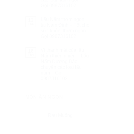
Gọi 0987316102
Lẩu Nấm thơm ngon
13
Th6
tại Nam Định – Tốt cho
sức khỏe, thơm ngon –
Gọi 0987316102
Vị thanh mát của lẩu
16
Th4
Nấm thiên nhiên – Lẩu
Nấm Dương Bảo
chuyên các loại lẩu
nâm – Gọi
0987316102
MÓN ĂN NGON
Rau Muống