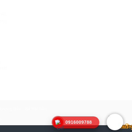
hút,
hững
i
,
ment
Dương Bảo
-
Bể Hải Sản
Ệ
0916009788
Dân
- Đối tác:
Phúc Mãn Lầu