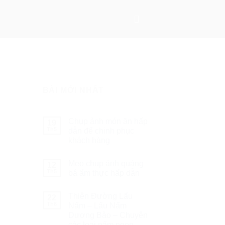
BÀI MỚI NHẤT
Chụp ảnh món ăn hấp
19
Th5
dẫn để chinh phục
khách hàng
Mẹo chụp ảnh quảng
12
Th5
bá ẩm thực hấp dẫn
Thiên Đường Lẩu
22
Th6
Nấm – Lẩu Nấm
Dương Bảo – Chuyên
các loại nấm ngon –