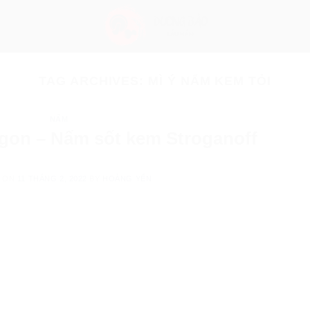
TAG ARCHIVES:
MÌ Ý NẤM KEM TỎI
NẤM
gon – Nấm sốt kem Stroganoff
D ON
11 THÁNG 2, 2022
BY
HOÀNG YẾN