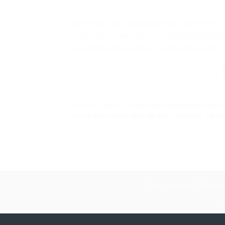
Món kem nấm Stroganoff này là một ước m
chắc chắn món này sẽ là một bữa tối tuyệ
dải mì ống dày. Đây là món ăn hoàn hảo [
Posted in
Nấm
|
Tagged
canh Henderson's Relish
mù tạt Dijon
,
Nấm
,
Nấm sốt kem Stroganoff
,
sốt Wo
Cùng hệ thống:
Chợ Hải
Copyright 2020 - 2026 © Th