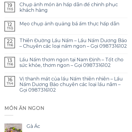
Chụp ảnh món ăn hấp dẫn để chinh phục
19
Th5
khách hàng
Mẹo chụp ảnh quảng bá ẩm thực hấp dẫn
12
Th5
Thiên Đường Lẩu Nấm – Lẩu Nấm Dương Bảo
22
Th6
– Chuyên các loại nấm ngon – Gọi 0987316102
Lẩu Nấm thơm ngon tại Nam Định – Tốt cho
13
Th6
sức khỏe, thơm ngon – Gọi 0987316102
Vị thanh mát của lẩu Nấm thiên nhiên – Lẩu
16
Th4
Nấm Dương Bảo chuyên các loại lẩu nâm –
Gọi 0987316102
MÓN ĂN NGON
Gà Ác