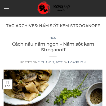
Skip
to
content
TAG ARCHIVES:
NẤM SỐT KEM STROGANOFF
NẤM
Cách nấu nấm ngon – Nấm sốt kem
Stroganoff
POSTED ON
11 THÁNG 2, 2022
BY
HOÀNG YẾN
11
Th2