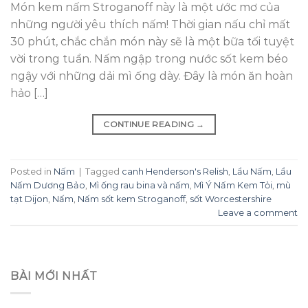
Món kem nấm Stroganoff này là một ước mơ của
những người yêu thích nấm! Thời gian nấu chỉ mất
30 phút, chắc chắn món này sẽ là một bữa tối tuyệt
vời trong tuần. Nấm ngập trong nước sốt kem béo
ngậy với những dải mì ống dày. Đây là món ăn hoàn
hảo […]
CONTINUE READING
→
Posted in
Nấm
|
Tagged
canh Henderson's Relish
,
Lẩu Nấm
,
Lẩu
Nấm Dương Bảo
,
Mì ống rau bina và nấm
,
Mì Ý Nấm Kem Tỏi
,
mù
tạt Dijon
,
Nấm
,
Nấm sốt kem Stroganoff
,
sốt Worcestershire
Leave a comment
BÀI MỚI NHẤT