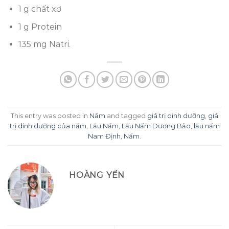
1 g chất xơ
1 g Protein
135 mg Natri.
This entry was posted in
Nấm
and tagged
giá trị dinh dưỡng
,
giá
trị dinh dưỡng của nấm
,
Lẩu Nấm
,
Lẩu Nấm Dương Bảo
,
lẩu nấm
Nam Định
,
Nấm
.
HOÀNG YẾN