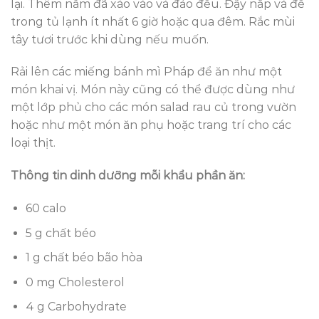
lại. Thêm nấm đã xào vào và đảo đều. Đậy nắp và để
trong tủ lạnh ít nhất 6 giờ hoặc qua đêm. Rắc mùi
tây tươi trước khi dùng nếu muốn.
Rải lên các miếng bánh mì Pháp để ăn như một
món khai vị. Món này cũng có thể được dùng như
một lớp phủ cho các món salad rau củ trong vườn
hoặc như một món ăn phụ hoặc trang trí cho các
loại thịt.
Thông tin dinh dưỡng mỗi khẩu phần ăn:
60 calo
5 g chất béo
1 g chất béo bão hòa
0 mg Cholesterol
4 g Carbohydrate