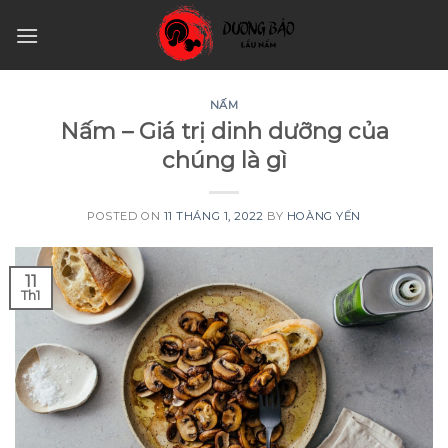
Skip
to
content
NẤM
Nấm – Giá trị dinh dưỡng của
chúng là gì
POSTED ON
11 THÁNG 1, 2022
BY
HOÀNG YẾN
11
Th1