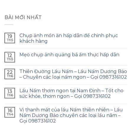
BÀI MỚI NHẤT
Chụp ảnh món ăn hấp dẫn để chinh phục
19
Th5
khách hàng
Mẹo chụp ảnh quảng bá ẩm thực hấp dẫn
12
Th5
Thiên Đường Lẩu Nấm – Lẩu Nấm Dương Bảo
22
Th6
– Chuyên các loại nấm ngon – Gọi 0987316102
Lẩu Nấm thơm ngon tại Nam Định – Tốt cho
13
Th6
sức khỏe, thơm ngon – Gọi 0987316102
Vị thanh mát của lẩu Nấm thiên nhiên – Lẩu
16
Th4
Nấm Dương Bảo chuyên các loại lẩu nâm –
Gọi 0987316102