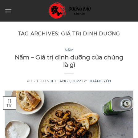
Skip
to
content
TAG ARCHIVES:
GIÁ TRỊ DINH DƯỠNG
NẤM
Nấm – Giá trị dinh dưỡng của chúng
là gì
POSTED ON
11 THÁNG 1, 2022
BY
HOÀNG YẾN
11
Th1