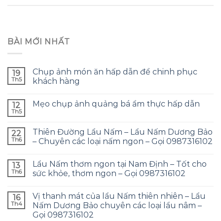
BÀI MỚI NHẤT
Chụp ảnh món ăn hấp dẫn để chinh phục
19
Th5
khách hàng
Mẹo chụp ảnh quảng bá ẩm thực hấp dẫn
12
Th5
Thiên Đường Lẩu Nấm – Lẩu Nấm Dương Bảo
22
Th6
– Chuyên các loại nấm ngon – Gọi 0987316102
Lẩu Nấm thơm ngon tại Nam Định – Tốt cho
13
Th6
sức khỏe, thơm ngon – Gọi 0987316102
Vị thanh mát của lẩu Nấm thiên nhiên – Lẩu
16
Th4
Nấm Dương Bảo chuyên các loại lẩu nâm –
Gọi 0987316102