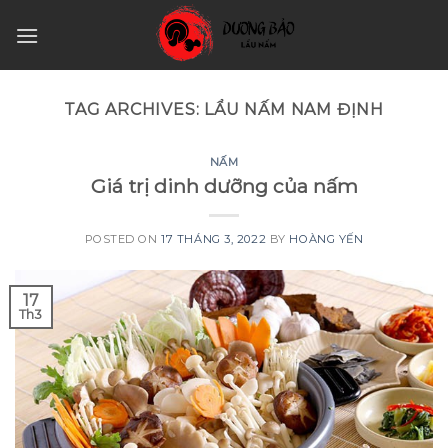
Skip
to
content
TAG ARCHIVES:
LẨU NẤM NAM ĐỊNH
NẤM
Giá trị dinh dưỡng của nấm
POSTED ON
17 THÁNG 3, 2022
BY
HOÀNG YẾN
17
Th3