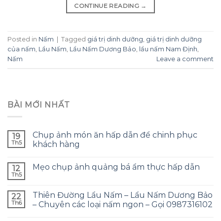
CONTINUE READING
→
Posted in
Nấm
|
Tagged
giá trị dinh dưỡng
,
giá trị dinh dưỡng
của nấm
,
Lẩu Nấm
,
Lẩu Nấm Dương Bảo
,
lẩu nấm Nam Định
,
Nấm
Leave a comment
BÀI MỚI NHẤT
Chụp ảnh món ăn hấp dẫn để chinh phục
19
Th5
khách hàng
Mẹo chụp ảnh quảng bá ẩm thực hấp dẫn
12
Th5
Thiên Đường Lẩu Nấm – Lẩu Nấm Dương Bảo
22
Th6
– Chuyên các loại nấm ngon – Gọi 0987316102