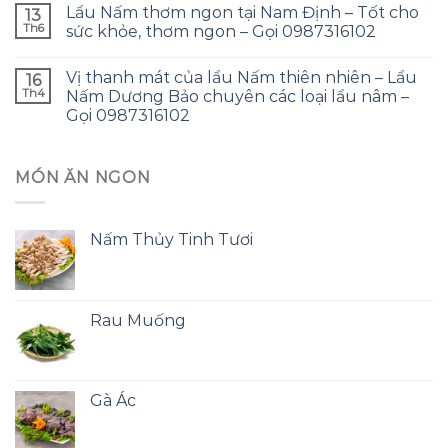
Lẩu Nấm thơm ngon tại Nam Định – Tốt cho
13
Th6
sức khỏe, thơm ngon – Gọi 0987316102
Vị thanh mát của lẩu Nấm thiên nhiên – Lẩu
16
Th4
Nấm Dương Bảo chuyên các loại lẩu nâm –
Gọi 0987316102
MÓN ĂN NGON
Nấm Thủy Tinh Tươi
Rau Muống
Gà Ác