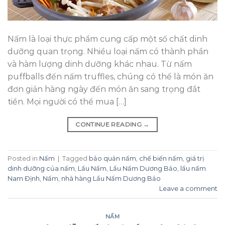
Nấm là loại thực phẩm cung cấp một số chất dinh
dưỡng quan trọng. Nhiều loại nấm có thành phần
và hàm lượng dinh dưỡng khác nhau. Từ nấm
puffballs đến nấm truffles, chúng có thể là món ăn
đơn giản hàng ngày đến món ăn sang trọng đắt
tiền. Mọi người có thể mua […]
CONTINUE READING
→
Posted in
Nấm
|
Tagged
bảo quản nấm
,
chế biến nấm
,
giá trị
dinh dưỡng của nấm
,
Lẩu Nấm
,
Lẩu Nấm Dương Bảo
,
lẩu nấm
Nam Định
,
Nấm
,
nhà hàng Lẩu Nấm Dương Bảo
Leave a comment
NẤM