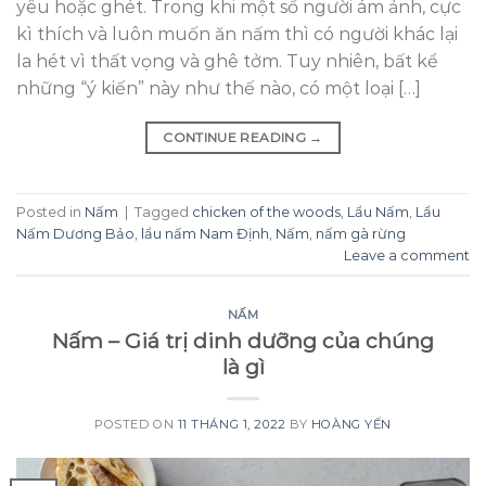
yêu hoặc ghét. Trong khi một số người ám ảnh, cực
kì thích và luôn muốn ăn nấm thì có người khác lại
la hét vì thất vọng và ghê tởm. Tuy nhiên, bất kể
những “ý kiến” này như thế nào, có một loại […]
CONTINUE READING
→
Posted in
Nấm
|
Tagged
chicken of the woods
,
Lẩu Nấm
,
Lẩu
Nấm Dương Bảo
,
lẩu nấm Nam Định
,
Nấm
,
nấm gà rừng
Leave a comment
NẤM
Nấm – Giá trị dinh dưỡng của chúng
là gì
POSTED ON
11 THÁNG 1, 2022
BY
HOÀNG YẾN