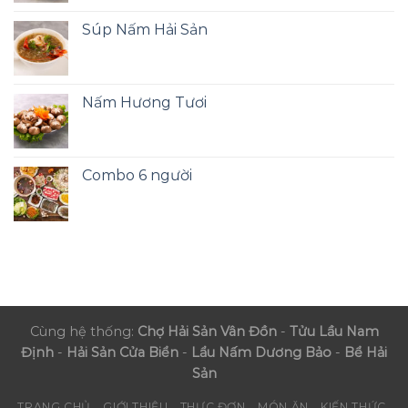
Súp Nấm Hải Sản
Nấm Hương Tươi
Combo 6 người
Cùng hệ thống:
Chợ Hải Sản Vân Đồn
-
Tửu Lầu Nam
Định
-
Hải Sản Cửa Biển
-
Lẩu Nấm Dương Bảo
-
Bể Hải
Sản
TRANG CHỦ
GIỚI THIỆU
THỰC ĐƠN
MÓN ĂN
KIẾN THỨC