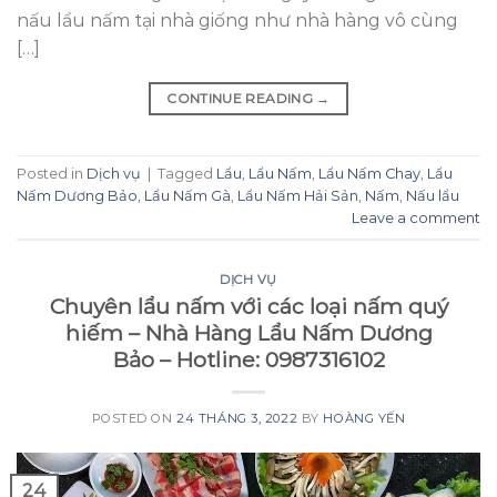
nấu lẩu nấm tại nhà giống như nhà hàng vô cùng
[…]
CONTINUE READING
→
Posted in
Dịch vụ
|
Tagged
Lẩu
,
Lẩu Nấm
,
Lẩu Nấm Chay
,
Lẩu
Nấm Dương Bảo
,
Lẩu Nấm Gà
,
Lẩu Nấm Hải Sản
,
Nấm
,
Nấu lẩu
Leave a comment
DỊCH VỤ
Chuyên lẩu nấm với các loại nấm quý
hiếm – Nhà Hàng Lẩu Nấm Dương
Bảo – Hotline: 0987316102
POSTED ON
24 THÁNG 3, 2022
BY
HOÀNG YẾN
24