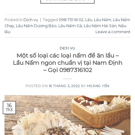
Posted in
Dịch vụ
|
Tagged
098 731 61 02
,
Lẩu
,
Lẩu Nấm
,
Lẩu Nấm
Chay
,
Lẩu Nấm Dương Bảo
,
Lẩu Nấm Gà
,
Lẩu Nấm Hải Sản
,
Nấu
lẩu
Leave a comment
DỊCH VỤ
Một số loại các loại nấm để ăn lẩu –
Lẩu Nấm ngon chuẩn vị tại Nam Định
– Gọi 0987316102
POSTED ON
16 THÁNG 3, 2022
BY
HOÀNG YẾN
16
Th3