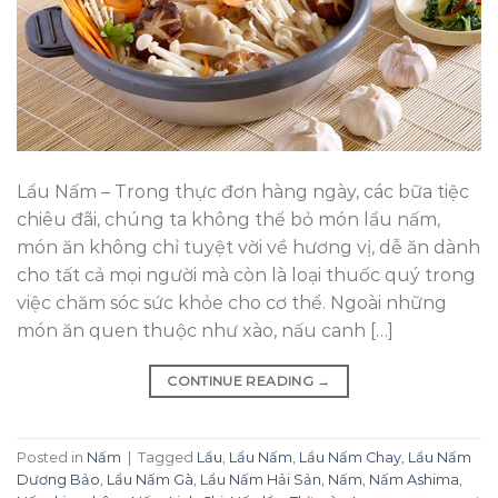
Lẩu Nấm – Trong thực đơn hàng ngày, các bữa tiệc
chiêu đãi, chúng ta không thể bỏ món lẩu nấm,
món ăn không chỉ tuyệt vời về hương vị, dễ ăn dành
cho tất cả mọi người mà còn là loại thuốc quý trong
việc chăm sóc sức khỏe cho cơ thể. Ngoài những
món ăn quen thuộc như xào, nấu canh […]
CONTINUE READING
→
Posted in
Nấm
|
Tagged
Lẩu
,
Lẩu Nấm
,
Lẩu Nấm Chay
,
Lẩu Nấm
Dương Bảo
,
Lẩu Nấm Gà
,
Lẩu Nấm Hải Sản
,
Nấm
,
Nấm Ashima
,