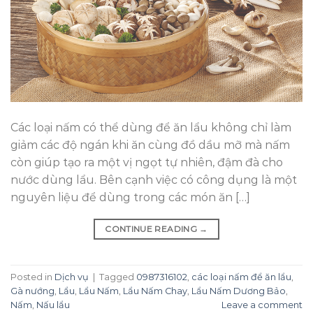
Các loại nấm có thể dùng để ăn lẩu không chỉ làm
giảm các độ ngán khi ăn cùng đồ dầu mỡ mà nấm
còn giúp tạo ra một vị ngọt tự nhiên, đậm đà cho
nước dùng lẩu. Bên cạnh việc có công dụng là một
nguyên liệu để dùng trong các món ăn […]
CONTINUE READING
→
Posted in
Dịch vụ
|
Tagged
0987316102
,
các loại nấm để ăn lẩu
,
Gà nướng
,
Lẩu
,
Lẩu Nấm
,
Lẩu Nấm Chay
,
Lẩu Nấm Dương Bảo
,
Nấm
,
Nấu lẩu
Leave a comment