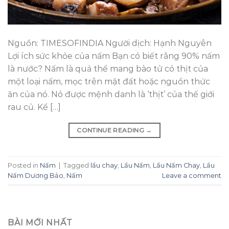
Nguồn: TIMESOFINDIA Người dịch: Hạnh Nguyên
Lợi ích sức khỏe của nấm Bạn có biết rằng 90% nấm
là nước? Nấm là quả thể mang bào tử có thịt của
một loại nấm, mọc trên mặt đất hoặc nguồn thức
ăn của nó. Nó được mệnh danh là ‘thịt’ của thế giới
rau củ. Kể […]
CONTINUE READING
→
Posted in
Nấm
|
Tagged
lẩu chay
,
Lẩu Nấm
,
Lẩu Nấm Chay
,
Lẩu
Nấm Dương Bảo
,
Nấm
Leave a comment
BÀI MỚI NHẤT