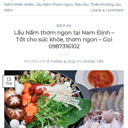
Nấm thiên nhiên
,
Lẩu Nấm thơm ngon
,
Nấu lẩu
,
Thiên Đường Lẩu
Nấm
Leave a comment
DỊCH VỤ
Lẩu Nấm thơm ngon tại Nam Định –
Tốt cho sức khỏe, thơm ngon – Gọi
0987316102
POSTED ON
13 THÁNG 6, 2022
BY
HOÀNG YẾN
13
Th6