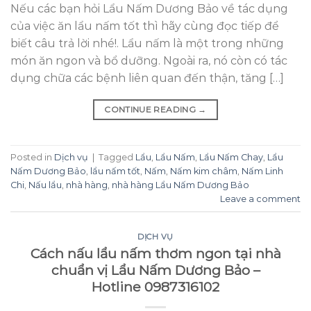
Nếu các bạn hỏi Lẩu Nấm Dương Bảo về tác dụng
của việc ăn lẩu nấm tốt thì hãy cùng đọc tiếp để
biết câu trả lời nhé!. Lẩu nấm là một trong những
món ăn ngon và bổ dưỡng. Ngoài ra, nó còn có tác
dụng chữa các bệnh liên quan đến thận, tăng […]
CONTINUE READING
→
Posted in
Dịch vụ
|
Tagged
Lẩu
,
Lẩu Nấm
,
Lẩu Nấm Chay
,
Lẩu
Nấm Dương Bảo
,
lẩu nấm tốt
,
Nấm
,
Nấm kim châm
,
Nấm Linh
Chi
,
Nấu lẩu
,
nhà hàng
,
nhà hàng Lẩu Nấm Dương Bảo
Leave a comment
DỊCH VỤ
Cách nấu lẩu nấm thơm ngon tại nhà
chuẩn vị Lẩu Nấm Dương Bảo –
Hotline 0987316102