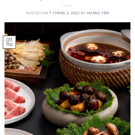
POSTED ON
7 THÁNG 2, 2022
BY
HOÀNG YẾN
07
Th2