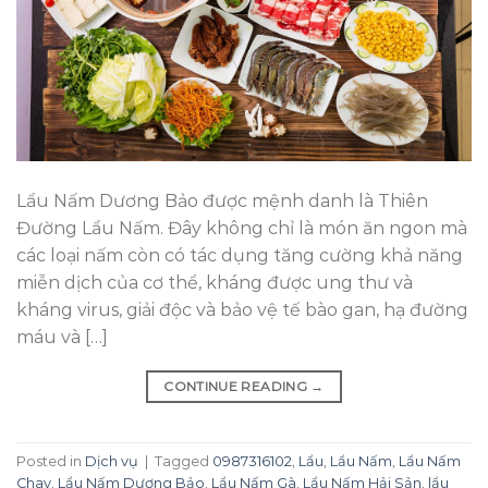
Lẩu Nấm Dương Bảo được mệnh danh là Thiên
Đường Lẩu Nấm. Đây không chỉ là món ăn ngon mà
các loại nấm còn có tác dụng tăng cường khả năng
miễn dịch của cơ thể, kháng được ung thư và
kháng virus, giải độc và bảo vệ tế bào gan, hạ đường
máu và […]
CONTINUE READING
→
Posted in
Dịch vụ
|
Tagged
0987316102
,
Lẩu
,
Lẩu Nấm
,
Lẩu Nấm
Chay
,
Lẩu Nấm Dương Bảo
,
Lẩu Nấm Gà
,
Lẩu Nấm Hải Sản
,
lẩu