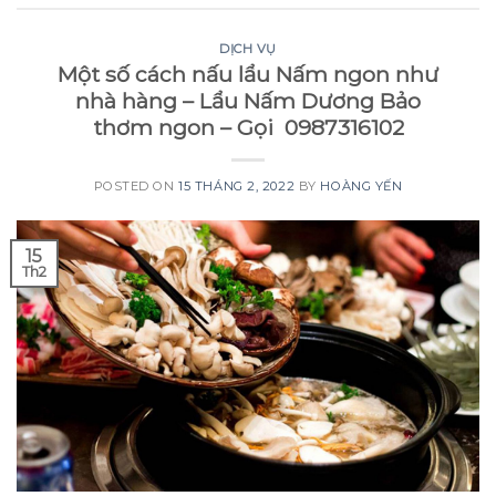
DỊCH VỤ
Một số cách nấu lẩu Nấm ngon như
nhà hàng – Lẩu Nấm Dương Bảo
thơm ngon – Gọi 0987316102
POSTED ON
15 THÁNG 2, 2022
BY
HOÀNG YẾN
15
Th2