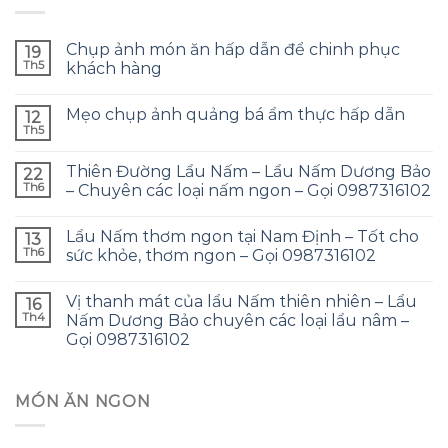
Chụp ảnh món ăn hấp dẫn để chinh phục
19
Th5
khách hàng
Mẹo chụp ảnh quảng bá ẩm thực hấp dẫn
12
Th5
Thiên Đường Lẩu Nấm – Lẩu Nấm Dương Bảo
22
Th6
– Chuyên các loại nấm ngon – Gọi 0987316102
Lẩu Nấm thơm ngon tại Nam Định – Tốt cho
13
Th6
sức khỏe, thơm ngon – Gọi 0987316102
Vị thanh mát của lẩu Nấm thiên nhiên – Lẩu
16
Th4
Nấm Dương Bảo chuyên các loại lẩu nâm –
Gọi 0987316102
MÓN ĂN NGON