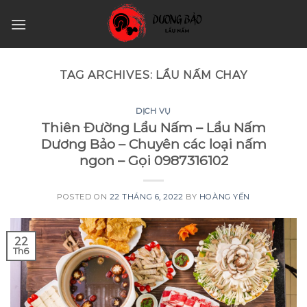
Skip
to
content
TAG ARCHIVES:
LẨU NẤM CHAY
DỊCH VỤ
Thiên Đường Lẩu Nấm – Lẩu Nấm
Dương Bảo – Chuyên các loại nấm
ngon – Gọi 0987316102
POSTED ON
22 THÁNG 6, 2022
BY
HOÀNG YẾN
22
Th6