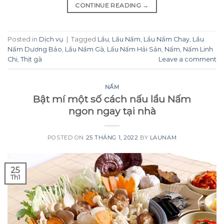
CONTINUE READING
→
Posted in
Dịch vụ
|
Tagged
Lẩu
,
Lẩu Nấm
,
Lẩu Nấm Chay
,
Lẩu
Nấm Dương Bảo
,
Lẩu Nấm Gà
,
Lẩu Nấm Hải Sản
,
Nấm
,
Nấm Linh
Chi
,
Thịt gà
Leave a comment
NẤM
Bật mí một số cách nấu lẩu Nấm
ngon ngay tại nhà
POSTED ON
25 THÁNG 1, 2022
BY
LAUNAM
25
Th1