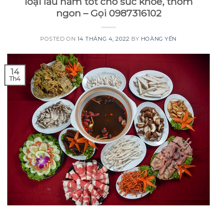
loại lẩu nấm tốt cho sức khỏe, thơm
ngon – Gọi 0987316102
POSTED ON
14 THÁNG 4, 2022
BY
HOÀNG YẾN
14
Th4