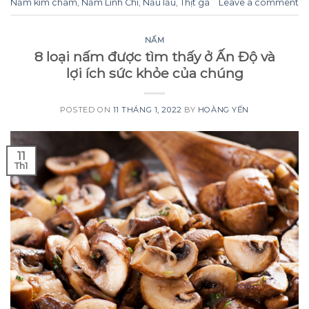
Nấm kim châm
,
Nấm Linh Chi
,
Nấu lẩu
,
Thịt gà
Leave a comment
NẤM
8 loại nấm được tìm thấy ở Ấn Độ và
lợi ích sức khỏe của chúng
POSTED ON
11 THÁNG 1, 2022
BY
HOÀNG YẾN
11
Th1