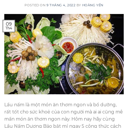
POSTED ON
9 THÁNG 4, 2022
BY
HOÀNG YẾN
09
Th4
Lẩu nấm là một món ăn thơm ngon và bổ dưỡng,
rất tốt cho sức khoẻ của con người mà ai ai cũng mê
mẩn món ăn thơm ngon này. Hôm nay hãy cùng
Lẩu Nấm Dương Bảo bật mí ngay 5 công thức cách