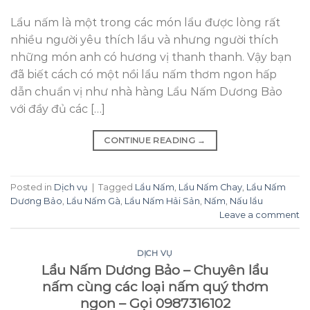
Lẩu nấm là một trong các món lẩu được lòng rất
nhiều người yêu thích lẩu và nhưng người thích
những món anh có hương vị thanh thanh. Vậy bạn
đã biết cách có một nồi lẩu nấm thơm ngon hấp
dẫn chuẩn vị như nhà hàng Lẩu Nấm Dương Bảo
với đầy đủ các […]
CONTINUE READING
→
Posted in
Dịch vụ
|
Tagged
Lẩu Nấm
,
Lẩu Nấm Chay
,
Lẩu Nấm
Dương Bảo
,
Lẩu Nấm Gà
,
Lẩu Nấm Hải Sản
,
Nấm
,
Nấu lẩu
Leave a comment
DỊCH VỤ
Lẩu Nấm Dương Bảo – Chuyên lẩu
nấm cùng các loại nấm quý thơm
ngon – Gọi 0987316102