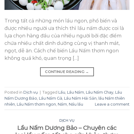
Trong tất cả những món lẩu ngon, phổ biến và
được nhiều người ưa thích thì lẩu nấm được coi là
lựa chọn hàng đầu của nhiều người bởi đặc điểm
chứa nhiều chất dinh dưỡng cùng vị thanh mát,
ngọt, dễ ăn. Cách chế biến Lẩu Nấm thơm ngon
không quá khó, quan trọng […]
CONTINUE READING
→
Posted in
Dịch vụ
|
Tagged
Lẩu
,
Lẩu Nấm
,
Lẩu Nấm Chay
,
Lẩu
Nấm Dương Bảo
,
Lẩu Nấm Gà
,
Lẩu Nấm Hải Sản
,
lẩu Nấm thiên
nhiên
,
Lẩu Nấm thơm ngon
,
Nấm
,
Nấu lẩu
Leave a comment
DỊCH VỤ
Lẩu Nấm Dương Bảo – Chuyên các